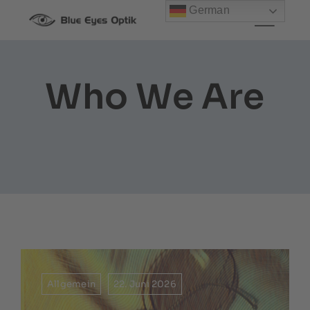
Zum
German
Inhalt
springen
Who We Are
Allgemein
22. Juni 2026