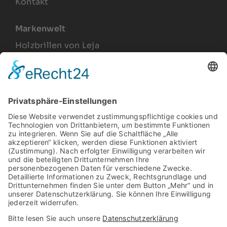
Kontakt
Markenwelt
Holzbrillen von Leja
Joel Lesca
Produkte
Arbeitsplatzbrillen
Relax Gläser
Gleitsichtbrillen
Sonnenbrillen
Vintage Brillengestelle
Rechtliches
Impressum
Datenschutz