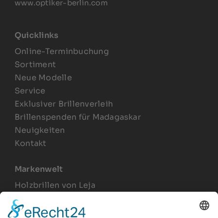
www.optiker-berlin.com
Quicklinks
Online-Terminbuchung
Sortiment
Neue Modelle
Service
Exklusiver Brillenverleih
Brillenspenden für Madagaskar
Neuigkeiten
Kontakt
Markenwelt
Holzbrillen von Leja
Joel Lesca