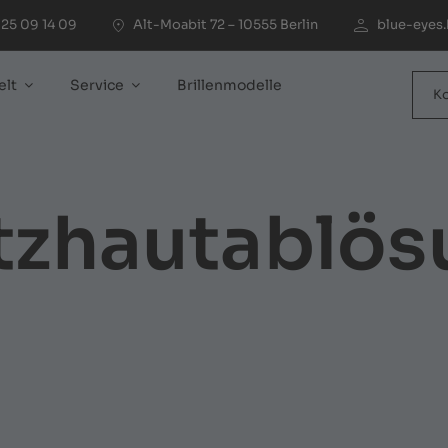
25 09 14 09
Alt-Moabit 72 – 10555 Berlin
blue-eyes.
elt
Service
Brillenmodelle
K
tzhautablös