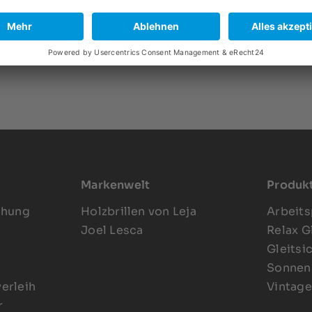
Markenwelt
Produk
chung
Holzbrillen von Leja
Arbeits
Joel Lesca
Relax G
Gleitsi
Sonnenb
verleih
Vintage
r