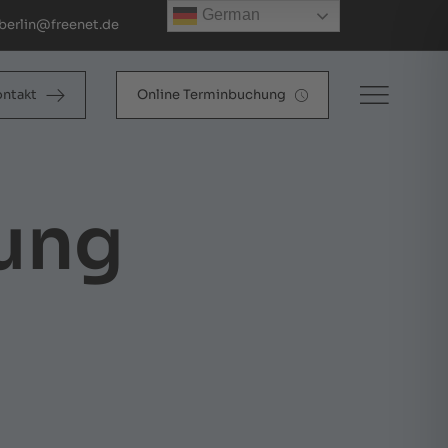
German
berlin@freenet.de
ontakt
Online Terminbuchung
ung