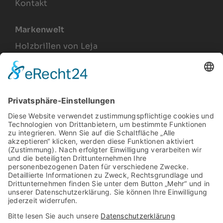
Kontakt
Markenwelt
Holzbrillen von Leja
Joel Lesca
Produkte
Arbeitsplatzbrillen
Relax Gläser
Gleitsichtbrillen
Sonnenbrillen
Vintage Brillengestelle
Rechtliches
Impressum
Datenschutz