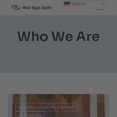
Zum
German
Inhalt
springen
Who We Are
Allgemein
,
Angebote
,
Neuheiten
26. Juni 2026