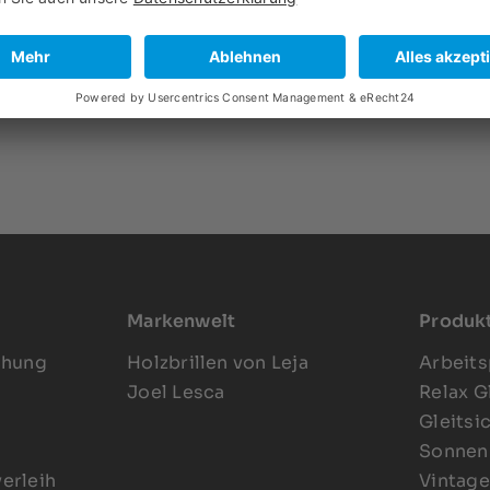
Markenwelt
Produk
chung
Holzbrillen von Leja
Arbeits
Joel Lesca
Relax G
Gleitsi
Sonnenb
verleih
Vintage