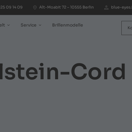
25 09 14 09
Alt-Moabit 72 – 10555 Berlin
blue-eyes.
elt
Service
Brillenmodelle
K
lstein-Cord 