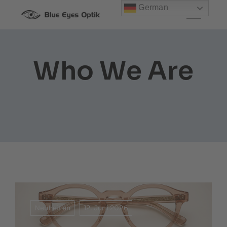
Zum
German
Inhalt
springen
Who We Are
Neuheiten
12. Juni 2026