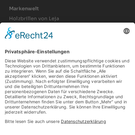
Markenwelt
Holzbrillen von Leja
Joel Lesca
Produkte
Arbeitsplatzbrillen
Relax Gläser
Gleitsichtbrillen
Sonnenbrillen
Vintage Brillengestelle
Rechtliches
Impressum
Datenschutz