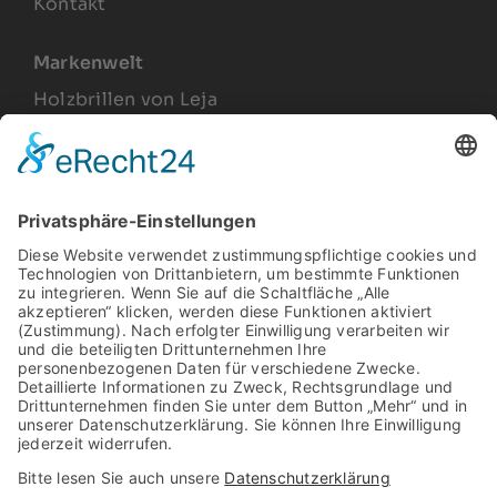
Kontakt
Markenwelt
Holzbrillen von Leja
Joel Lesca
Produkte
Arbeitsplatzbrillen
Relax Gläser
Gleitsichtbrillen
Sonnenbrillen
Vintage Brillengestelle
Rechtliches
Impressum
Datenschutz