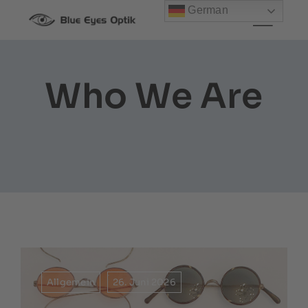
Zum
German
Inhalt
springen
Who We Are
Allgemein
26. Juni 2026