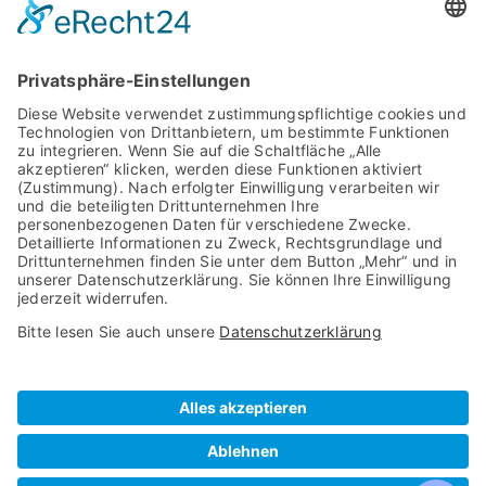
Produkte
Arbeitsplatzbrillen
Relax Gläser
Gleitsichtbrillen
Sonnenbrillen
Vintage Brillengestelle
Rechtliches
Impressum
Datenschutz
© design by
gewusst-wo Berlin Brandenburg
GmbH
– 2024