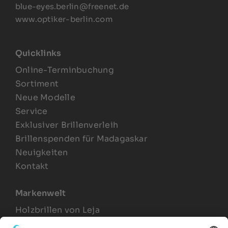
blue-eyes.berlin@freenet.de
www.optiker-berlin.com
Quicklinks
Online-Terminbuchung
Sortiment
Neue Modelle
Service
Exklusiver Brillenverleih
Brillenspenden für Madagaskar
Neuigkeiten
Kontakt
Markenwelt
Holzbrillen von Leja
Joel Lesca