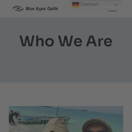
Zum
German
Inhalt
springen
Who We Are
Neuheiten
26. Juni 2026