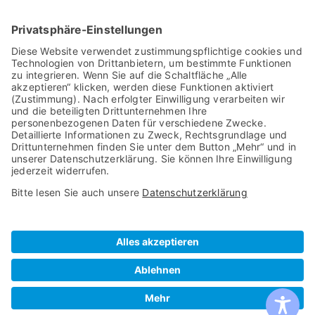
Produkte
Arbeitsplatzbrillen
Relax Gläser
Gleitsichtbrillen
Sonnenbrillen
Vintage Brillengestelle
Rechtliches
Impressum
Datenschutz
© design by
gewusst-wo Berlin Brandenburg
GmbH
– 2024