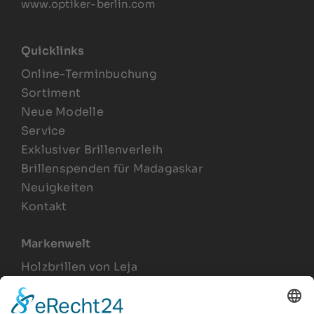
www.optiker-berlin.com
Quicklinks
Online-Terminbuchung
Sortiment
Neue Modelle
Service
Exklusiver Brillenverleih
Brillenspenden für Madagaskar
Neuigkeiten
Kontakt
Markenwelt
Holzbrillen von Leja
Joel Lesca