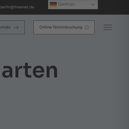
German
berlin@freenet.de
ontakt
Online Terminbuchung
arten