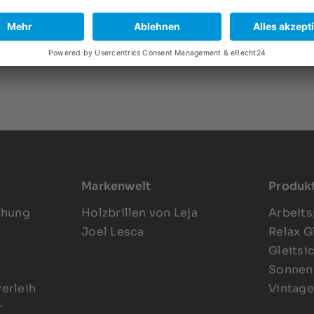
Markenwelt
Produk
chung
Holzbrillen von Leja
Arbeits
Joel Lesca
Relax G
Gleitsi
Sonnenb
verleih
Vintage
r