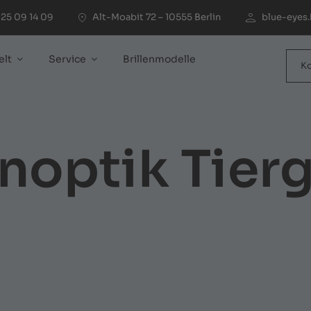
25 09 14 09
Alt-Moabit 72 – 10555 Berlin
blue-eyes.
elt
Service
Brillenmodelle
K
noptik Tierg