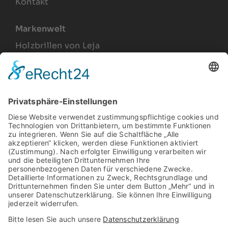
Kontakt
Markenwelt
Holzbrillen von Leja
Joel Lesca
Produkte
Arbeitsplatzbrillen
Relax Gläser
Gleitsichtbrillen
Sonnenbrillen
Vintage Brillengestelle
Rechtliches
Impressum
Datenschutz