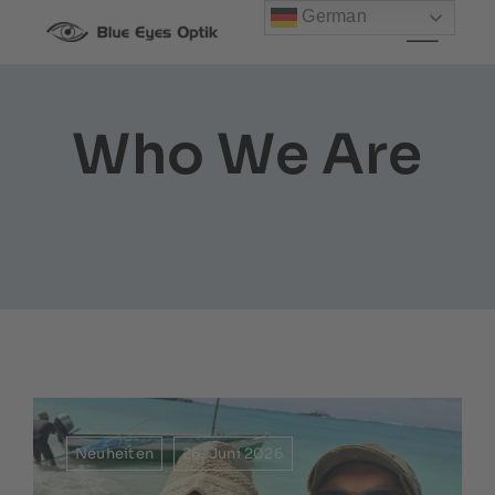
Zum
German
Inhalt
springen
Who We Are
Neuheiten
26. Juni 2026