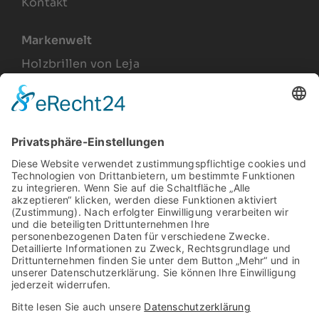
Kontakt
Markenwelt
Holzbrillen von Leja
Joel Lesca
Produkte
Arbeitsplatzbrillen
Relax Gläser
Gleitsichtbrillen
Sonnenbrillen
Vintage Brillengestelle
Rechtliches
Impressum
Datenschutz